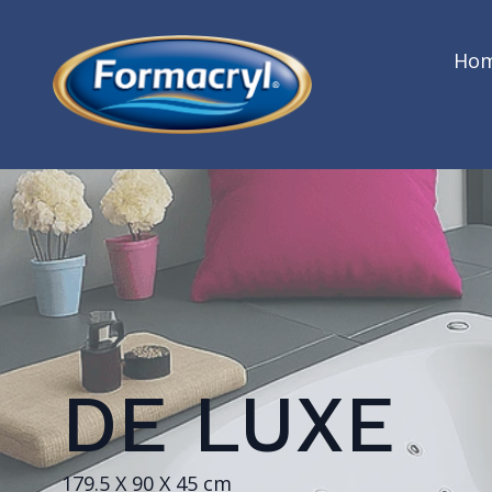
Ho
DE LUXE
179.5 X 90 X 45 cm