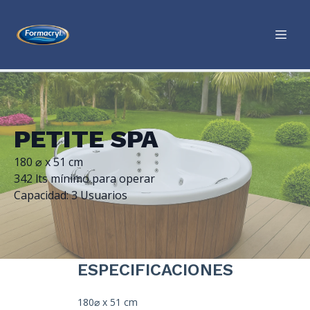
PETITE SPA
180 ⌀ x 51 cm
342 lts mínimo para operar
Capacidad: 3 Usuarios
ESPECIFICACIONES
180⌀ x 51 cm